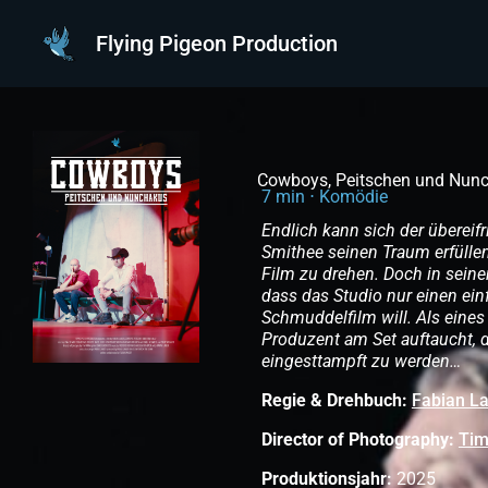
Zum
Inhalt
Flying Pigeon Production
springen
Cowboys, Peitschen und Nun
7 min ⋅ Komödie
Endlich kann sich der übereif
Smithee seinen Traum erfüllen
Film zu drehen. Doch in seinem
dass das Studio nur einen ei
Schmuddelfilm will. Als eines
Produzent am Set auftaucht, d
eingesttampft zu werden…
Regie & Drehbuch:
Fabian L
Director of Photography:
Ti
Produktionsjahr:
2025