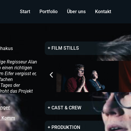
Start
Portfolio
Über uns
Kontakt
+ FILM STILLS
chakus
rige Regisseur Alan
 einen richtigen
 Eifer vergisst er,
nfachen
 Tages der
roht das Projekt
anger
+ CAST & CREW
m Komm
+ PRODUKTION