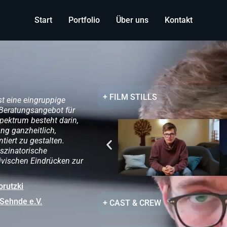
Start
Portfolio
Über uns
Kontakt
+ FILM STILLS
st eine eingruppige
 Beratungsangebot für
pektrum besteht darin,
ng ganzheitlich,
tiert zu gestalten.
nszinatorische
ivischen Eindrücken zur
rutzki
Sehnde e.V.
+ CAST & CREW