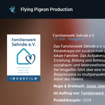
Zum
Inhalt
Flying Pigeon Production
springen
Familienwerk Sehnde e.V.
11 min ⋅ Imagefilm
Das Familienwerk Sehnde e.V. i
Kinderkrippe mit zusätzlichem
lokale Familien. Das Aufgabens
Erziehung, Bildung und Betreuu
sozialraum- und lebensweltorien
Der Imagefilm führt über eine i
Beispielszene zu multiperspekt
Arbeit des Vereins.
Regie & Drehbuch:
Jonas Jewo
Im Auftrag von:
Familienwerk 
Produktionsjahr:
2024